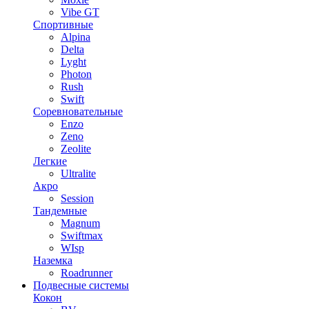
Vibe GT
Спортивные
Alpina
Delta
Lyght
Photon
Rush
Swift
Соревновательные
Enzo
Zeno
Zeolite
Легкие
Ultralite
Акро
Session
Тандемные
Magnum
Swiftmax
WIsp
Наземка
Roadrunner
Подвесные системы
Кокон