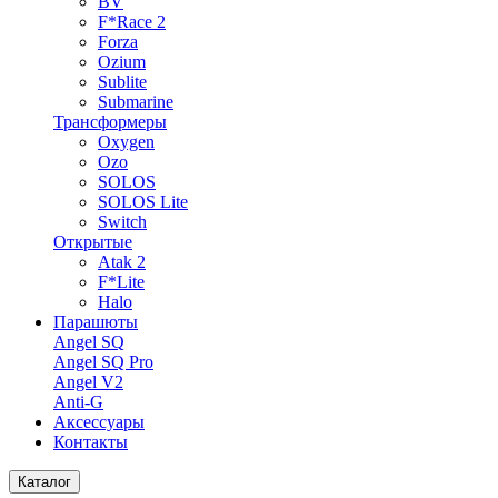
BV
F*Race 2
Forza
Ozium
Sublite
Submarine
Трансформеры
Oxygen
Ozo
SOLOS
SOLOS Lite
Switch
Открытые
Atak 2
F*Lite
Halo
Парашюты
Angel SQ
Angel SQ Pro
Angel V2
Anti-G
Аксессуары
Контакты
Каталог