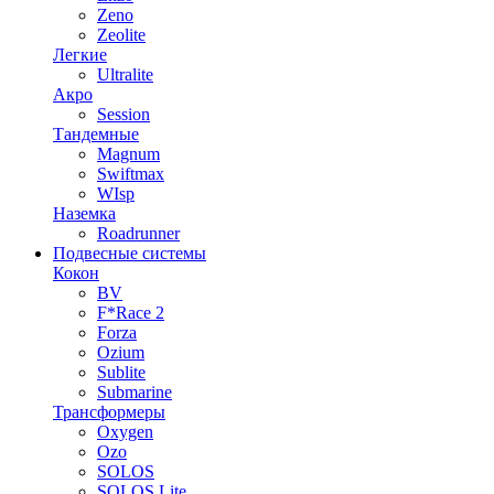
Zeno
Zeolite
Легкие
Ultralite
Акро
Session
Тандемные
Magnum
Swiftmax
WIsp
Наземка
Roadrunner
Подвесные системы
Кокон
BV
F*Race 2
Forza
Ozium
Sublite
Submarine
Трансформеры
Oxygen
Ozo
SOLOS
SOLOS Lite