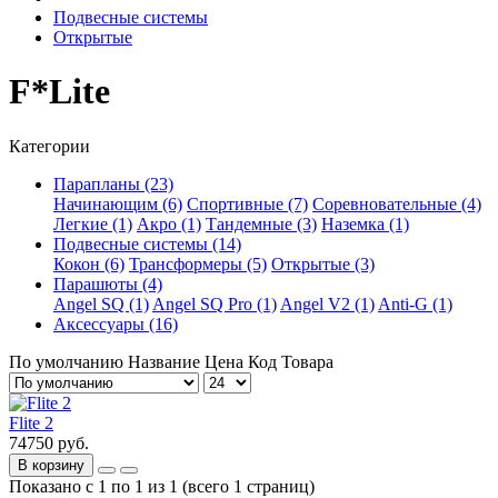
Подвесные системы
Открытые
F*Lite
Категории
Парапланы (23)
Начинающим (6)
Спортивные (7)
Соревновательные (4)
Легкие (1)
Акро (1)
Тандемные (3)
Наземка (1)
Подвесные системы (14)
Кокон (6)
Трансформеры (5)
Открытые (3)
Парашюты (4)
Angel SQ (1)
Angel SQ Pro (1)
Angel V2 (1)
Anti-G (1)
Аксессуары (16)
По умолчанию
Название
Цена
Код Товара
Flite 2
74750 руб.
В корзину
Показано с 1 по 1 из 1 (всего 1 страниц)