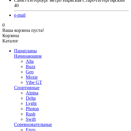
Санкт-Петербург метро Нарвская Старо-Петергофский
40
e-mail
0
Ваша корзина пуста!
Корзина
Каталог
Парапланы
Начинающим
Alta
Buzz
Geo
Moxie
Vibe GT
Спортивные
Alpina
Delta
Lyght
Photon
Rush
Swift
Соревновательные
Enzo