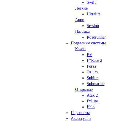
Swift
Легкие
Ultralite
Акро
Session
Наземка
Roadrunner
Подвесные системы
Кокон
BV
F*Race 2
Forza
Ozium
Sublite
Submarine
Открытые
Atak 2
F*Lite
Halo
Парашюты
Аксессуары