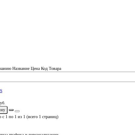
чанию
Название
Цена
Код Товара
уб.
ину
 с 1 по 1 из 1 (всего 1 страниц)
ализа трафика и персонализации.