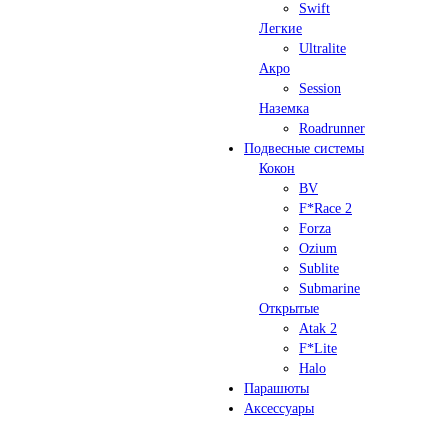
Swift
Легкие
Ultralite
Акро
Session
Наземка
Roadrunner
Подвесные системы
Кокон
BV
F*Race 2
Forza
Ozium
Sublite
Submarine
Открытые
Atak 2
F*Lite
Halo
Парашюты
Аксессуары