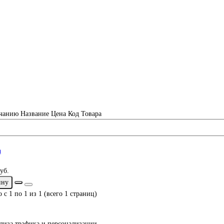
чанию
Название
Цена
Код Товара
уб.
ину
 с 1 по 1 из 1 (всего 1 страниц)
ализа трафика и персонализации.