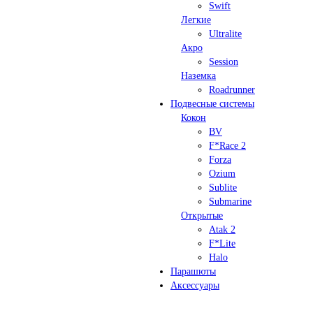
Swift
Легкие
Ultralite
Акро
Session
Наземка
Roadrunner
Подвесные системы
Кокон
BV
F*Race 2
Forza
Ozium
Sublite
Submarine
Открытые
Atak 2
F*Lite
Halo
Парашюты
Аксессуары